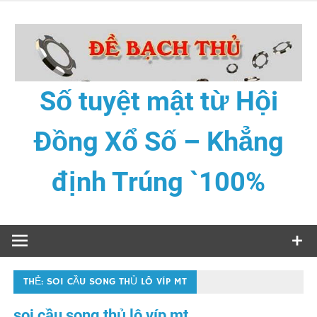
Skip
to
content
Số tuyệt mật từ Hội
Đồng Xổ Số – Khẳng
định Trúng `100%
THẺ:
SOI CẦU SONG THỦ LÔ VÍP MT
soi cầu song thủ lô víp mt