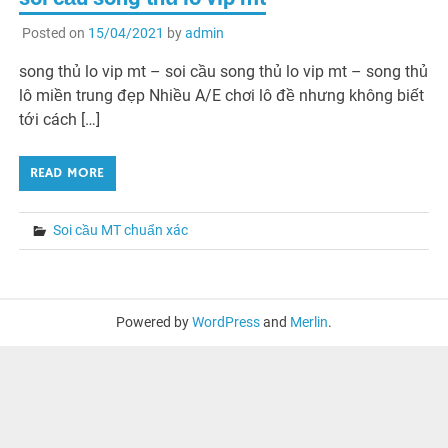
Posted on
15/04/2021
by
admin
song thủ lo vip mt – soi cầu song thủ lo vip mt – song thủ
lô miền trung đẹp Nhiều A/E chơi lô đề nhưng không biết
tới cách […]
READ MORE
Soi cầu MT chuẩn xác
Powered by
WordPress
and
Merlin
.