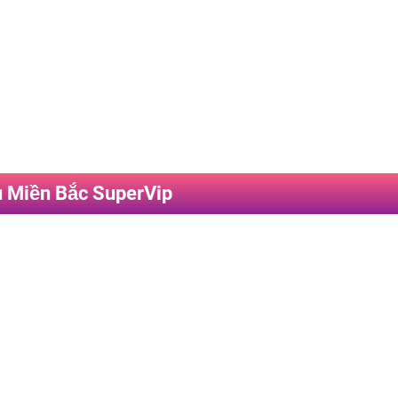
u Miền Bắc SuperVip