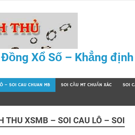
i Đồng Xổ Số – Khẳng định
LÔ – SOI CAU CHUAN MB
SOI CẦU MT CHUẨN XÁC
SOI 
 THU XSMB – SOI CAU LÔ – SOI