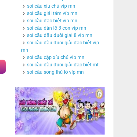
soi cầu xíu chủ víp mn
soi cầu giải tám víp mn
soi cầu đặc biệt víp mn
soi cầu dàn lô 3 con víp mn
soi cầu đầu đuôi giải 8 vip mn
soi cầu đầu đuôi giải đặc biệt vip
mn
soi cầu cặp xíu chủ vip mn
soi cầu đầu đuôi giải đặc biệt mt
soi cầu song thủ lô víp mn