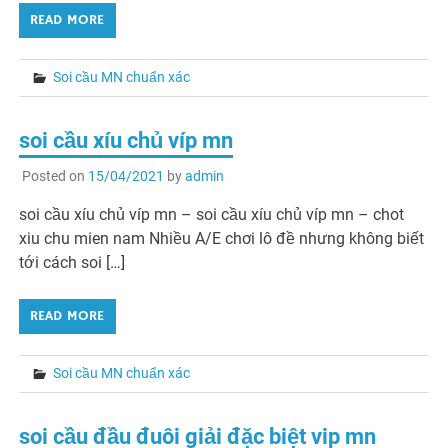
READ MORE
Soi cầu MN chuẩn xác
soi cầu xíu chủ víp mn
Posted on
15/04/2021
by
admin
soi cầu xíu chủ víp mn – soi cầu xíu chủ víp mn – chot
xiu chu mien nam Nhiều A/E chơi lô đề nhưng không biết
tới cách soi […]
READ MORE
Soi cầu MN chuẩn xác
soi cầu đầu đuôi giải đặc biệt vip mn