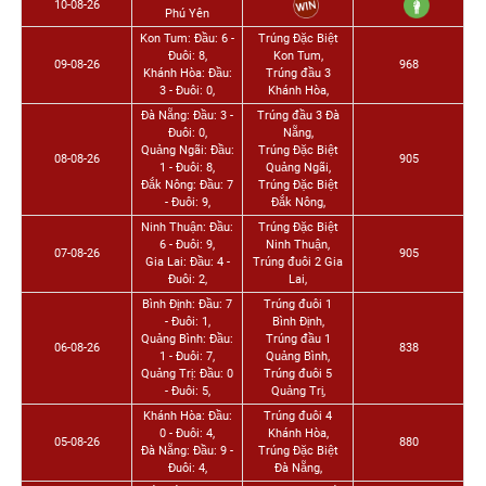
10-08-26
Phú Yên
Kon Tum: Đầu: 6 -
Trúng Đặc Biệt
Đuôi: 8,
Kon Tum,
09-08-26
968
Khánh Hòa: Đầu:
Trúng đầu 3
3 - Đuôi: 0,
Khánh Hòa,
Đà Nẵng: Đầu: 3 -
Trúng đầu 3 Đà
Đuôi: 0,
Nẵng,
Quảng Ngãi: Đầu:
Trúng Đặc Biệt
08-08-26
905
1 - Đuôi: 8,
Quảng Ngãi,
Đắk Nông: Đầu: 7
Trúng Đặc Biệt
- Đuôi: 9,
Đắk Nông,
Ninh Thuận: Đầu:
Trúng Đặc Biệt
6 - Đuôi: 9,
Ninh Thuận,
07-08-26
905
Gia Lai: Đầu: 4 -
Trúng đuôi 2 Gia
Đuôi: 2,
Lai,
Bình Định: Đầu: 7
Trúng đuôi 1
- Đuôi: 1,
Bình Định,
Quảng Bình: Đầu:
Trúng đầu 1
06-08-26
838
1 - Đuôi: 7,
Quảng Bình,
Quảng Trị: Đầu: 0
Trúng đuôi 5
- Đuôi: 5,
Quảng Trị,
Khánh Hòa: Đầu:
Trúng đuôi 4
0 - Đuôi: 4,
Khánh Hòa,
05-08-26
880
Đà Nẵng: Đầu: 9 -
Trúng Đặc Biệt
Đuôi: 4,
Đà Nẵng,