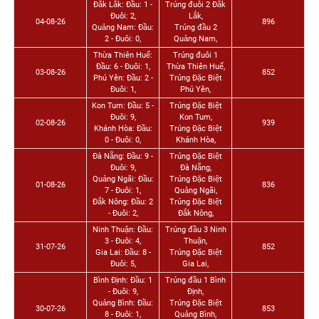
Đắk Lắk: Đầu: 1 -
Trúng đuôi 2 Đắk
Đuôi: 2,
Lắk,
04-08-26
896
Quảng Nam: Đầu:
Trúng đầu 2
2 - Đuôi: 0,
Quảng Nam,
Thừa Thiên Huế:
Trúng đuôi 1
Đầu: 6 - Đuôi: 1,
Thừa Thiên Huế,
03-08-26
852
Phú Yên: Đầu: 2 -
Trúng Đặc Biệt
Đuôi: 1,
Phú Yên,
Kon Tum: Đầu: 5 -
Trúng Đặc Biệt
Đuôi: 9,
Kon Tum,
02-08-26
939
Khánh Hòa: Đầu:
Trúng Đặc Biệt
0 - Đuôi: 0,
Khánh Hòa,
Đà Nẵng: Đầu: 9 -
Trúng Đặc Biệt
Đuôi: 9,
Đà Nẵng,
Quảng Ngãi: Đầu:
Trúng Đặc Biệt
01-08-26
836
7 - Đuôi: 1,
Quảng Ngãi,
Đắk Nông: Đầu: 2
Trúng Đặc Biệt
- Đuôi: 2,
Đắk Nông,
Ninh Thuận: Đầu:
Trúng đầu 3 Ninh
3 - Đuôi: 4,
Thuận,
31-07-26
852
Gia Lai: Đầu: 8 -
Trúng Đặc Biệt
Đuôi: 5,
Gia Lai,
Bình Định: Đầu: 1
Trúng đầu 1 Bình
- Đuôi: 9,
Định,
Quảng Bình: Đầu:
Trúng Đặc Biệt
30-07-26
853
8 - Đuôi: 1,
Quảng Bình,