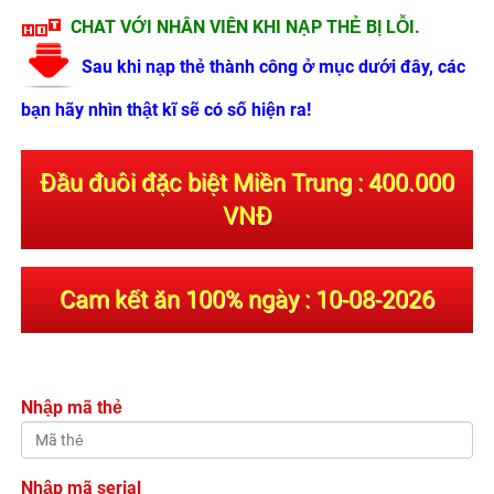
CHAT VỚI NHÂN VIÊN KHI NẠP THẺ BỊ LỖI.
Sau khi nạp thẻ thành công ở mục dưới đây, các
bạn hãy nhìn thật kĩ sẽ có số hiện ra!
Đầu đuôi đặc biệt Miền Trung : 400.000
VNĐ
Cam kết ăn 100% ngày : 10-08-2026
Nhập mã thẻ
Nhập mã serial