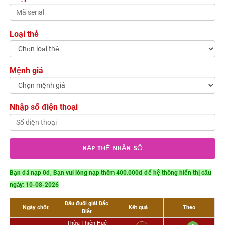
Loại thẻ
Mệnh giá
Nhập số điện thoại
Bạn đã nạp 0đ, Bạn vui lòng nạp thêm 400.000đ để hệ thống hiển thị cầu
ngày: 10-08-2026
Đầu đuôi giải Đặc
Ngày chốt
Kết quả
Theo
Biệt
Thừa Thiên Huế