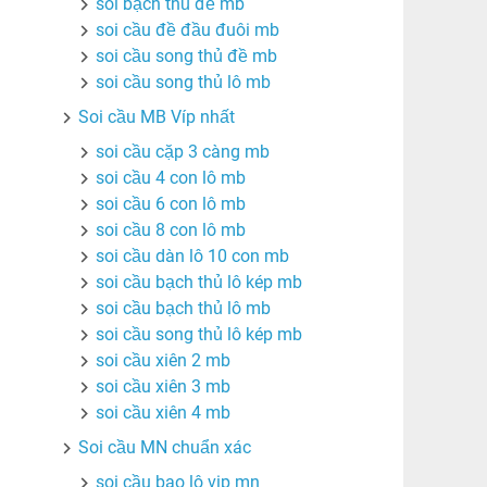
soi bạch thủ đề mb
soi cầu đề đầu đuôi mb
soi cầu song thủ đề mb
soi cầu song thủ lô mb
Soi cầu MB Víp nhất
soi cầu cặp 3 càng mb
soi cầu 4 con lô mb
soi cầu 6 con lô mb
soi cầu 8 con lô mb
soi cầu dàn lô 10 con mb
soi cầu bạch thủ lô kép mb
soi cầu bạch thủ lô mb
soi cầu song thủ lô kép mb
soi cầu xiên 2 mb
soi cầu xiên 3 mb
soi cầu xiên 4 mb
Soi cầu MN chuẩn xác
soi cầu bao lô vip mn