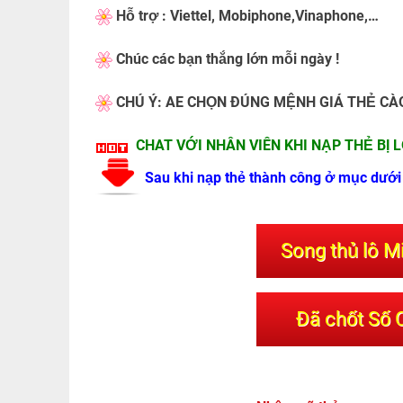
Hỗ trợ : Viettel, Mobiphone,Vinaphone,…
Chúc các bạn thắng lớn mỗi ngày !
CHÚ Ý: AE CHỌN ĐÚNG MỆNH GIÁ THẺ CÀ
CHAT VỚI NHÂN VIÊN KHI NẠP THẺ BỊ L
Sau khi nạp thẻ thành công ở mục dưới đ
Song thủ lô M
Đã chốt Số 