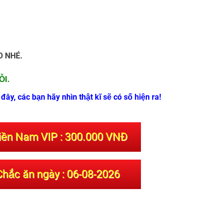
O NHÉ.
ỖI.
ây, các bạn hãy nhìn thật kĩ sẽ có số hiện ra!
iền Nam VIP : 300.000 VNĐ
Chắc ăn ngày : 06-08-2026