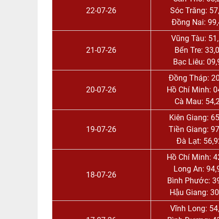
22-07-26
Sóc Trăng: 57
Đồng Nai: 99,
Vũng Tàu: 51,
21-07-26
Bến Tre: 33,0
Bạc Liêu: 09,
Đồng Tháp: 20
20-07-26
Hồ Chí Minh: 0
Cà Mau: 54,2
Kiên Giang: 65
19-07-26
Tiền Giang: 97
Đà Lạt: 56,9
Hồ Chí Minh: 4
Long An: 94,
18-07-26
Bình Phước: 39
Hậu Giang: 30
Vĩnh Long: 54