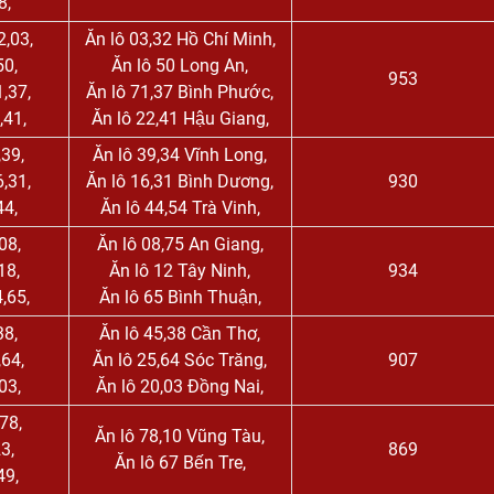
8,
2,03,
Ăn lô 03,32 Hồ Chí Minh,
50,
Ăn lô 50 Long An,
953
,37,
Ăn lô 71,37 Bình Phước,
,41,
Ăn lô 22,41 Hậu Giang,
,39,
Ăn lô 39,34 Vĩnh Long,
,31,
Ăn lô 16,31 Bình Dương,
930
44,
Ăn lô 44,54 Trà Vinh,
08,
Ăn lô 08,75 An Giang,
18,
Ăn lô 12 Tây Ninh,
934
,65,
Ăn lô 65 Bình Thuận,
38,
Ăn lô 45,38 Cần Thơ,
,64,
Ăn lô 25,64 Sóc Trăng,
907
03,
Ăn lô 20,03 Đồng Nai,
78,
Ăn lô 78,10 Vũng Tàu,
3,
869
Ăn lô 67 Bến Tre,
49,