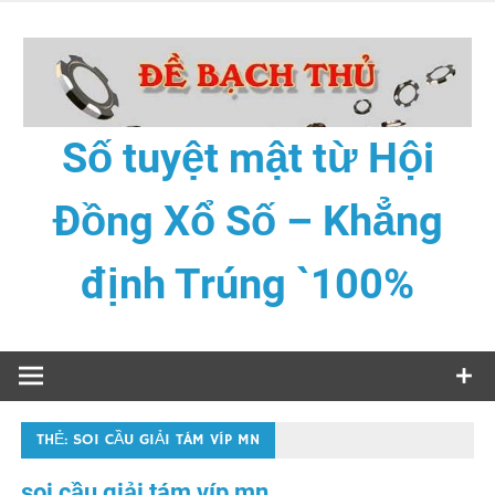
Skip
to
content
Số tuyệt mật từ Hội
Đồng Xổ Số – Khẳng
định Trúng `100%
THẺ:
SOI CẦU GIẢI TÁM VÍP MN
soi cầu giải tám víp mn