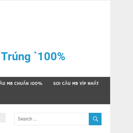
 Trúng `100%
CẦU MB CHUẨN 100%
SOI CẦU MB VÍP NHẤT