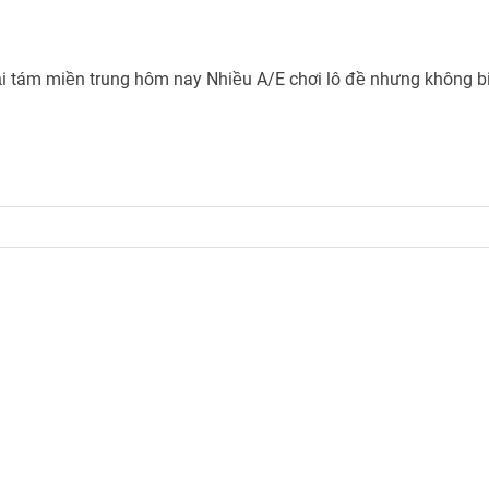
 giải tám miền trung hôm nay Nhiều A/E chơi lô đề nhưng không b