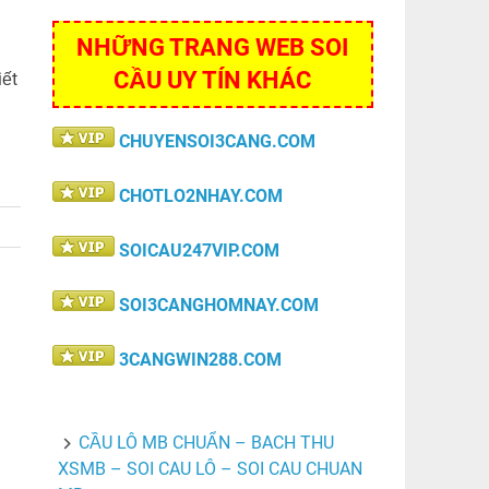
NHỮNG TRANG WEB SOI
CẦU UY TÍN KHÁC
iết
CHUYENSOI3CANG.COM
CHOTLO2NHAY.COM
SOICAU247VIP.COM
SOI3CANGHOMNAY.COM
3CANGWIN288.COM
CẦU LÔ MB CHUẨN – BACH THU
XSMB – SOI CAU LÔ – SOI CAU CHUAN