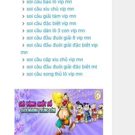
soi cầu bao lô vip mn
soi cầu xíu chủ víp mn
soi cầu giải tám víp mn
soi cầu đặc biệt víp mn
soi cầu dàn lô 3 con víp mn
soi cầu đầu đuôi giải 8 vip mn
soi cầu đầu đuôi giải đặc biệt vip
mn
soi cầu cặp xíu chủ vip mn
soi cầu đầu đuôi giải đặc biệt mt
soi cầu song thủ lô víp mn