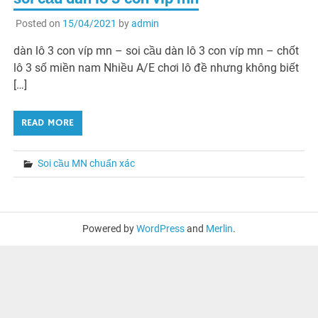
Posted on
15/04/2021
by
admin
dàn lô 3 con víp mn – soi cầu dàn lô 3 con víp mn – chốt
lô 3 số miền nam Nhiều A/E chơi lô đề nhưng không biết
[…]
READ MORE
Soi cầu MN chuẩn xác
Powered by
WordPress
and
Merlin
.